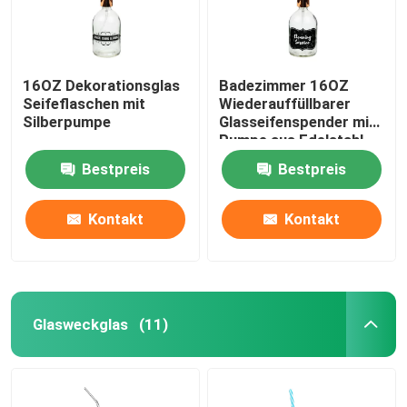
16OZ Dekorationsglas
Badezimmer 16OZ
Seifeflaschen mit
Wiederauffüllbarer
Silberpumpe
Glasseifenspender mit
Pumpe aus Edelstahl
Bestpreis
Bestpreis
Kontakt
Kontakt
Glasweckglas
(11)