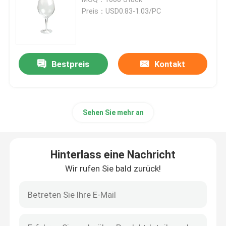
Preis：USD0.83-1.03/PC
Flaschen für Glasseifenspender
Glasweckglas
Bestpreis
Kontakt
Glasgetränkeverteilgerät
Sehen Sie mehr an
Glastrinkbecher
Hinterlass eine Nachricht
Bierkrug aus Glas
Wir rufen Sie bald zurück!
Kristallweinglas
Glasmilchflaschen