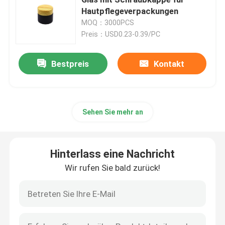
Hautpflegeverpackungen
MOQ：3000PCS
Flaschen für Glasseifenspender
Preis：USD0.23-0.39/PC
Glasweckglas
Bestpreis
Kontakt
Glasgetränkeverteilgerät
Sehen Sie mehr an
Glastrinkbecher
Hinterlass eine Nachricht
Bierkrug aus Glas
Wir rufen Sie bald zurück!
Kristallweinglas
Glasmilchflaschen