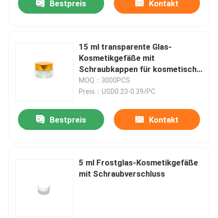
Bestpreis
Kontakt
15 ml transparente Glas-
Kosmetikgefäße mit
Schraubkappen für kosmetische
Verpackungen
MOQ：3000PCS
Preis：USD0.23-0.39/PC
Bestpreis
Kontakt
5 ml Frostglas-Kosmetikgefäße
mit Schraubverschluss