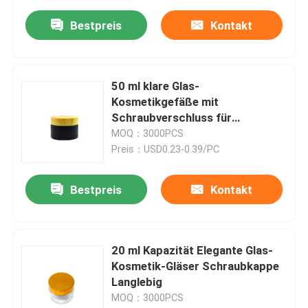
Bestpreis
Kontakt
50 ml klare Glas-
Kosmetikgefäße mit
Schraubverschluss für
kosmetische Verpackungen
MOQ：3000PCS
Preis：USD0.23-0.39/PC
Bestpreis
Kontakt
20 ml Kapazität Elegante Glas-
Kosmetik-Gläser Schraubkappe
Langlebig
MOQ：3000PCS