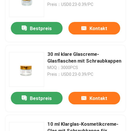
Preis：USD0.23-0.39/PC
Werksbesichtigung
Bestpreis
Kontakt
Qualitätskontrolle
Kontakt mit uns
30 ml klare Glascreme-
Glasflaschen mit Schraubkappen
MOQ：3000PCS
Bitte um ein Angebot
Preis：USD0.23-0.39/PC
Leere Glasgefäße
Bestpreis
Kontakt
Glas-Votivkerzenhalter
10 ml Klarglas-Kosmetikcreme-
Glasdiffusor-Flaschen
Glas mit Schraubkappe für