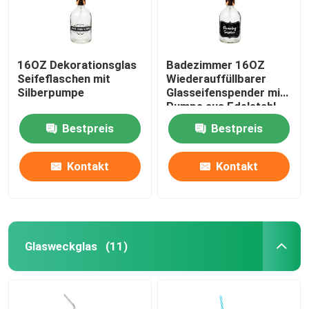
16OZ Dekorationsglas
Badezimmer 16OZ
Seifeflaschen mit
Wiederauffüllbarer
Silberpumpe
Glasseifenspender mit
Pumpe aus Edelstahl
Bestpreis
Bestpreis
Kontakt
Kontakt
Glasweckglas
(11)