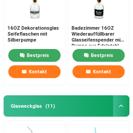
16OZ Dekorationsglas
Badezimmer 16OZ
Seifeflaschen mit
Wiederauffüllbarer
Silberpumpe
Glasseifenspender mit
Pumpe aus Edelstahl
Bestpreis
Bestpreis
Kontakt
Kontakt
Glasweckglas
(11)