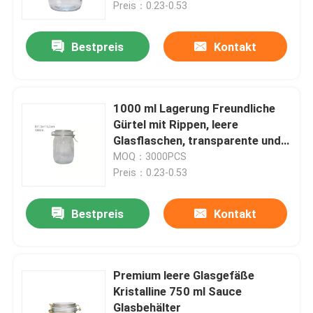
Preis：0.23-0.53
Bestpreis
Kontakt
1000 ml Lagerung Freundliche
Gürtel mit Rippen, leere
Glasflaschen, transparente und
langlebige Kapazität
MOQ：3000PCS
Preis：0.23-0.53
Bestpreis
Kontakt
Zu Hause
Produkte
Premium leere Glasgefäße
Kristalline 750 ml Sauce
Glasbehälter
Über uns