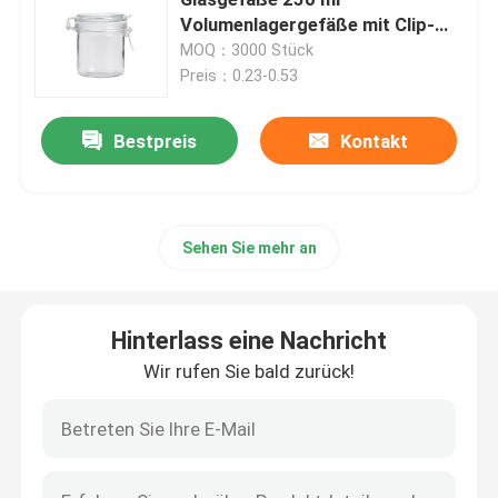
Volumenlagergefäße mit Clip-
Deckel
MOQ：3000 Stück
Flaschen für Glasseifenspender
Preis：0.23-0.53
Glasweckglas
Bestpreis
Kontakt
Glasgetränkeverteilgerät
Sehen Sie mehr an
Glastrinkbecher
Hinterlass eine Nachricht
Bierkrug aus Glas
Wir rufen Sie bald zurück!
Kristallweinglas
Glasmilchflaschen