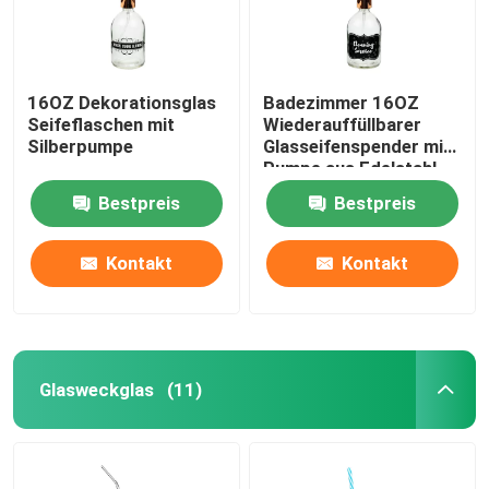
16OZ Dekorationsglas
Badezimmer 16OZ
Seifeflaschen mit
Wiederauffüllbarer
Silberpumpe
Glasseifenspender mit
Pumpe aus Edelstahl
Bestpreis
Bestpreis
Kontakt
Kontakt
Glasweckglas
(11)