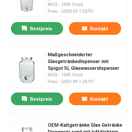
MOQ：1000 Stück
Preis：USD0.83-1.33/PC
Werksbesichtigung
Bestpreis
Kontakt
Qualitätskontrolle
Kontakt mit uns
Maßgeschneiderter
Glasgetränkedispenser mit
Spigot 5L Glaswasserdispenser
Bitte um ein Angebot
MOQ：1000 Stück
Preis：USD1.09-1.29/PC
Leere Glasgefäße
Bestpreis
Kontakt
Glas-Votivkerzenhalter
OEM-Kaltgetränke Glas Getränke
Glasdiffusor-Flaschen
Dispenser rund mit luftdichtem