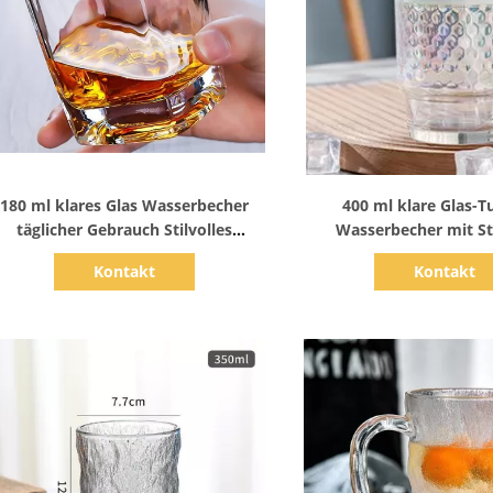
Zeige Details
Zeige Detail
180 ml klares Glas Wasserbecher
400 ml klare Glas-T
täglicher Gebrauch Stilvolles
Wasserbecher mit S
Trinkglas
verschlossenem Decke
Kontakt
Kontakt
täglichen Gebr