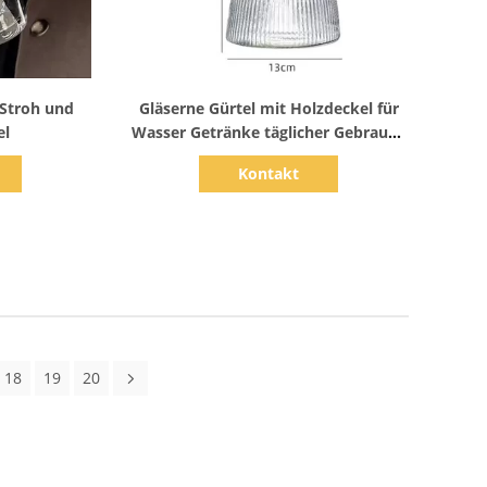
s
Zeige Details
 Stroh und
Gläserne Gürtel mit Holzdeckel für
el
Wasser Getränke täglicher Gebrauch
Silicone Ring
Kontakt
18
19
20