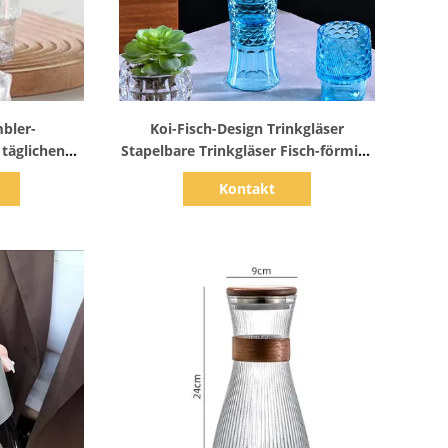
s
Zeige Details
bler-
Koi-Fisch-Design Trinkgläser
täglichen
Stapelbare Trinkgläser Fisch-förmige
Gläser Trinkgläser für
Kontakt
Heimdekoration