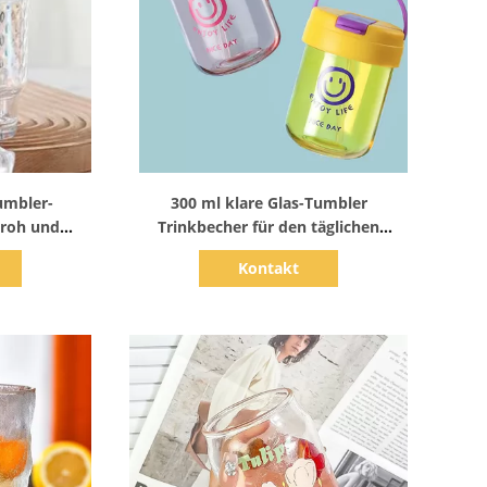
s
Zeige Details
umbler-
300 ml klare Glas-Tumbler
troh und
Trinkbecher für den täglichen
l für den
Gebrauch Wasserglas Kaltgetränke
Kontakt
auch