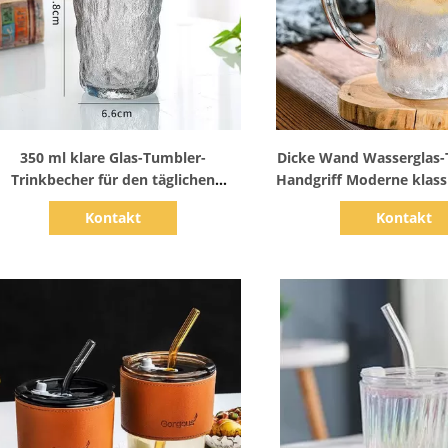
Zeige Details
Zeige Detail
350 ml klare Glas-Tumbler-
Dicke Wand Wasserglas-
Trinkbecher für den täglichen
Handgriff Moderne klass
Gebrauch Wasserglas Kaltgetränke
Kristall Trinkbe
Kontakt
Kontakt