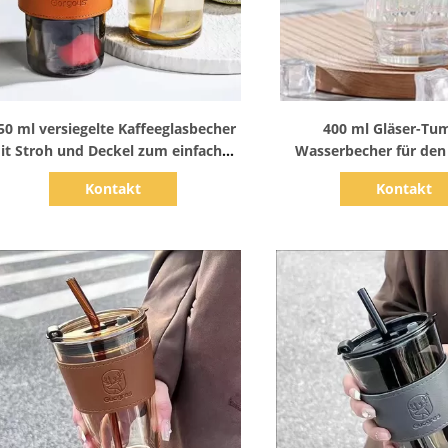
Zeige Details
Zeige Detail
50 ml versiegelte Kaffeeglasbecher
400 ml Gläser-Tum
it Stroh und Deckel zum einfachen
Wasserbecher für den 
Tragen von Kaffeegetränken
Gebrauch
Kontakt
Kontakt