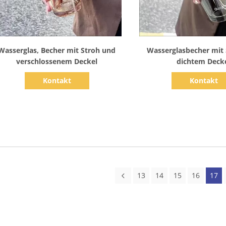
Zeige Details
Zeige Detail
Wasserglas, Becher mit Stroh und
Wasserglasbecher mit
verschlossenem Deckel
dichtem Deck
Kontakt
Kontakt
13
14
15
16
17