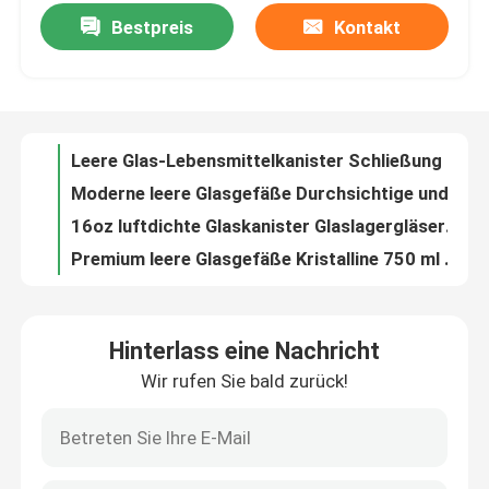
Bestpreis
Kontakt
Leere Glas-Lebensmittelkanister Schließung Luftsperre klare Glaskanister
Moderne leere Glasgefäße Durchsichtige undichte Glasdeckel
Werksbesichtigung
16oz luftdichte Glaskanister Glaslagergläser mit Klemmdeckel
Premium leere Glasgefäße Kristalline 750 ml Sauce Glasbehälter
Qualitätskontrolle
1000 ml luftdichte Glasgefäße mit Gewürzen Leere klare Gewürzbehälter
Vielseitige leere Glasgefäße 1550ml Große Glaslagergläser mit Clip-Deckel
Kontakt mit uns
Bohnen 450 ml klare leere Glasgefäße mit schwarzen Clip-Deckeln Silikonverschlüsse
Lebensmittellager leere Glasgefäße durchsichtige 750 ml Glassoßgefäße
Bitte um ein Angebot
1L leere Gewürzbehälter Durchsichtige Küchenglasflaschen mit schwarzem Deckel
Küche Leere Glasgefäße 1,5 L Glas Speisenlagerbehälter mit Clip-Deckel
Leere Glasgefäße
Hinterlass eine Nachricht
Bäckerei leere Glasgefäße 750 ml Glaskanister mit Bambusdeckel
Wir rufen Sie bald zurück!
Leerer 1,5L runder Glasbehälter mit Clip-Deckel Schwarz Premium
Glas-Votivkerzenhalter
250 ml Glas Votive Kerzenhalter Dekoration Klares Teelichter Kerzenhalter
Stärke Glaskerzenhalter Massen 9OZ Glas Votive Tealight Halter
Glasdiffusor-Flaschen
3OZ Mini Glas Votive Kerzenhalter Weit Mund Für Hochzeitsfeiern