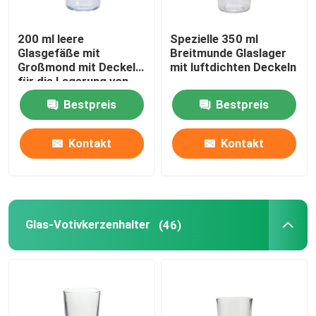
Glaswasserpitcher
200 ml leere
Spezielle 350 ml
Glasgefäße mit
Breitmunde Glaslager
Großmond mit Deckel
mit luftdichten Deckeln
Glasweindekanzer
für die Lagerung von
Lebensmitteln
Bestpreis
Bestpreis
Glasnahrungsmittelvorratsbehälter
Kontakt
Kontakt
Glasvase Dekor
Kosmetiktiegel aus Glas
Glas-Votivkerzenhalter
(46)