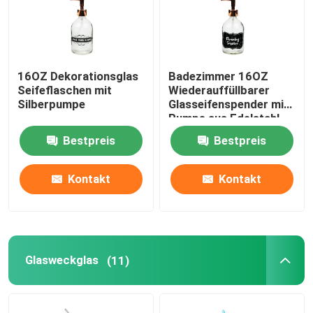
16OZ Dekorationsglas
Badezimmer 16OZ
Seifeflaschen mit
Wiederauffüllbarer
Silberpumpe
Glasseifenspender mit
Pumpe aus Edelstahl
Bestpreis
Bestpreis
Kontakt
Kontakt
Glasweckglas
(11)