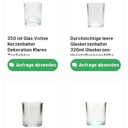
Werksbesichtigung
Qualitätskontrolle
250 ml Glas Votive
Durchsichtige leere
Kerzenhalter
Glaskerzenhalter
Dekoration Klares
320ml Glaskerzen-
Kontakt mit uns
Teelichter
Herstellungsgefäße
Kerzenhalter
Anfrage absenden
Anfrage absenden
Bitte um ein Angebot
Leere Glasgefäße
Glas-Votivkerzenhalter
Glasdiffusor-Flaschen