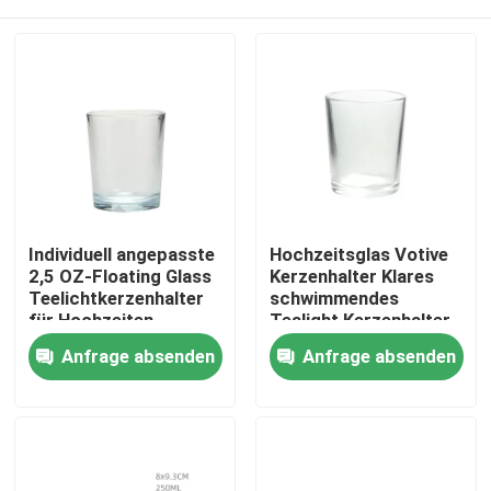
Individuell angepasste
Hochzeitsglas Votive
2,5 OZ-Floating Glass
Kerzenhalter Klares
Teelichtkerzenhalter
schwimmendes
für Hochzeiten
Tealight Kerzenhalter
Zu Hause
Anfrage absenden
Anfrage absenden
Produkte
Über uns