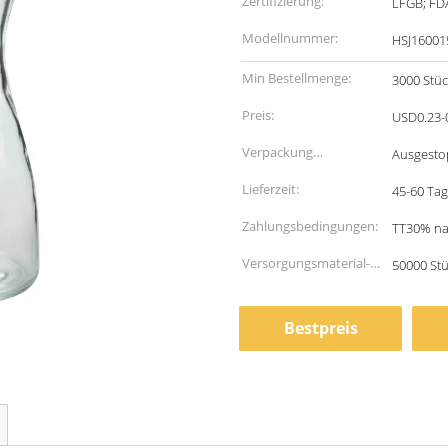
Zertifizierung:
LFGB; FD
Modellnummer:
HSJ16001
Min Bestellmenge:
3000 Stüc
Preis:
USD0.23-
Verpackung
Ausgesto
Informationen:
Lieferzeit:
45-60 Tag
Zahlungsbedingungen:
TT30% na
Versorgungsmaterial-
50000 St
Fähigkeit:
Bestpreis