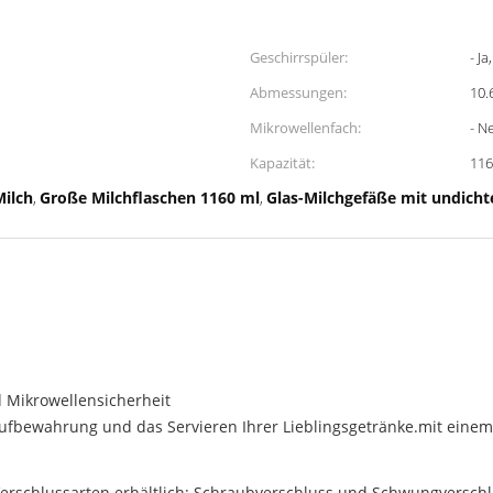
Geschirrspüler:
- Ja
Abmessungen:
10.
Mikrowellenfach:
- N
Kapazität:
11
Milch
Große Milchflaschen 1160 ml
Glas-Milchgefäße mit undich
,
,
 Mikrowellensicherheit
Aufbewahrung und das Servieren Ihrer Lieblingsgetränke.mit einem G
erschlussarten erhältlich: Schraubverschluss und Schwungverschlu