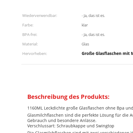
Wiederverwendbar:
- Ja, das ist es.
Farbe:
klar
BPA-frei:
- Ja, das ist es.
Material:
Glas
Große Glasflaschen mit 
Hervorheben:
Beschreibung des Produkts:
1160ML Leckdichte große Glasflaschen ohne Bpa und
Glasmilchflaschen sind die perfekte Lösung für die 
Gebrauch und besondere Anlässe.
Verschlussart: Schraubkappe und Swingtop
Die Glasmilchflaschen sind mit zwei verschiedenen V