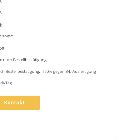
A
5
k
0.39/PC
pft
e nach Bestellbestätigung
ch Bestellbestätigung,TT70% gegen B/L-Ausfertigung
ück/Tag
Kontakt