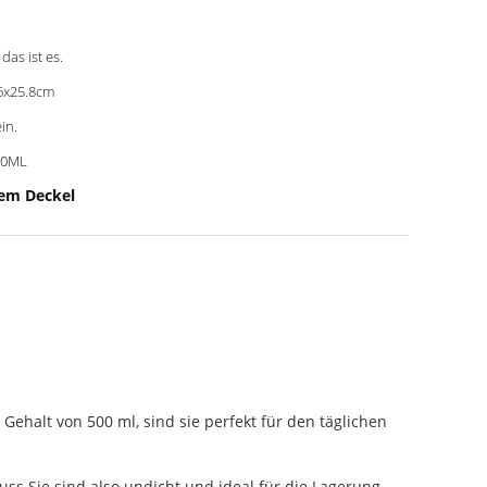
, das ist es.
6x25.8cm
ein.
60ML
tem Deckel
ehalt von 500 ml, sind sie perfekt für den täglichen
ss.Sie sind also undicht und ideal für die Lagerung