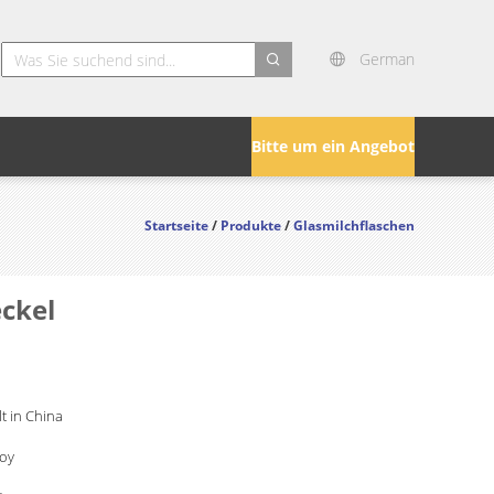
German
search
Bitte um ein Angebot
Startseite
/
Produkte
/
Glasmilchflaschen
ckel
lt in China
Joy