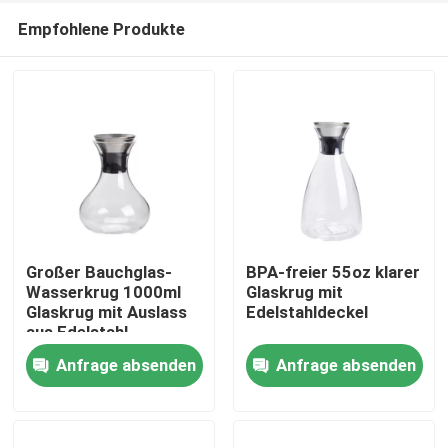
Empfohlene Produkte
Großer Bauchglas-
BPA-freier 55oz klarer
Wasserkrug 1000ml
Glaskrug mit
Glaskrug mit Auslass
Edelstahldeckel
Zu Hause
aus Edelstahl
Anfrage absenden
Anfrage absenden
Produkte
Über uns