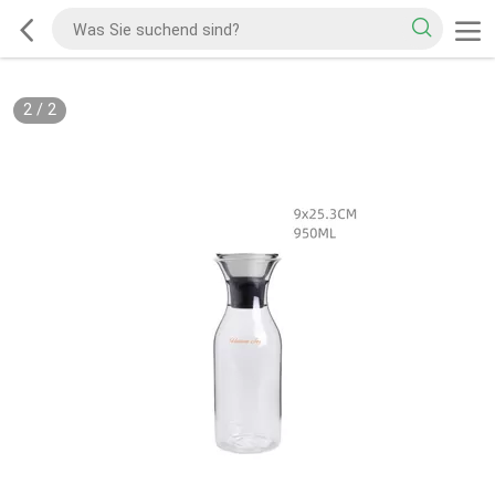
2
/
2