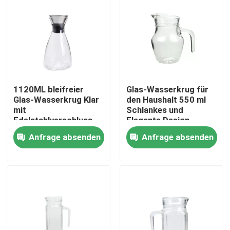
Werksbesichtigung
Qualitätskontrolle
1120ML bleifreier
Glas-Wasserkrug für
Kontakt mit uns
Glas-Wasserkrug Klar
den Haushalt 550 ml
mit
Schlankes und
Edelstahlverschluss
Elegante Design
Bitte um ein Angebot
Anfrage absenden
Anfrage absenden
Leere Glasgefäße
Glas-Votivkerzenhalter
Glasdiffusor-Flaschen