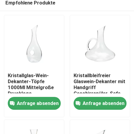
Empfohlene Produkte
Kristallglas-Wein-
Kristallbleifreier
Dekanter-Töpfe
Glaswein-Dekanter mit
1000Ml Mittelgroße
Handgriff
Drucklogo
Geschirrspüler-Safe
Zu Hause
Anfrage absenden
Anfrage absenden
Produkte
Über uns