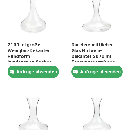
Werksbesichtigung
Qualitätskontrolle
2100 ml großer
Durchschnittlicher
Weinglas-Dekanter
Glas Rotwein-
Kontakt mit uns
Rundform
Dekanter 2070 ml
kundenspezifischer
Fassungsvermögen
Weindekanter
Glasweinkaraffe
Anfrage absenden
Anfrage absenden
Bitte um ein Angebot
Leere Glasgefäße
Glas-Votivkerzenhalter
Glasdiffusor-Flaschen