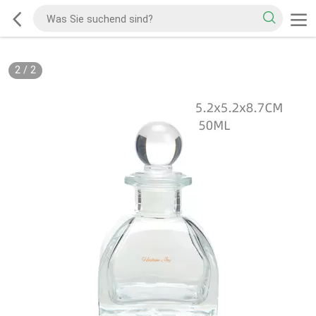
2
/
2