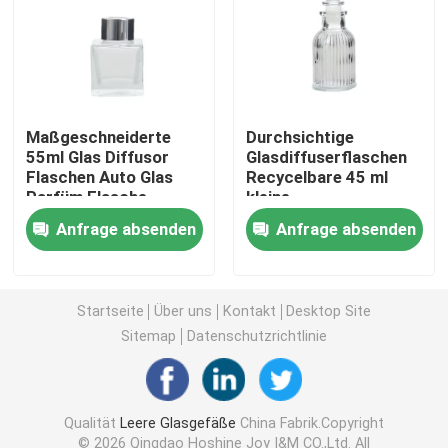
Flaschen für Glasseifenspender
Glasweckglas
Maßgeschneiderte
Durchsichtige
55ml Glas Diffusor
Glasdiffuserflaschen
Flaschen Auto Glas
Recycelbare 45 ml
Glasgetränkeverteilgerät
Parfüm Flasche
kleine
Glasparfümflaschen
Anfrage absenden
Anfrage absenden
Glastrinkbecher
Bierkrug aus Glas
Startseite
Über uns
Kontakt
Desktop Site
Sitemap
Datenschutzrichtlinie
Kristallweinglas
Qualität
Leere Glasgefäße
China Fabrik.Copyright
Glasmilchflaschen
© 2026 Qingdao Hoshine Joy I&M CO.,Ltd. All