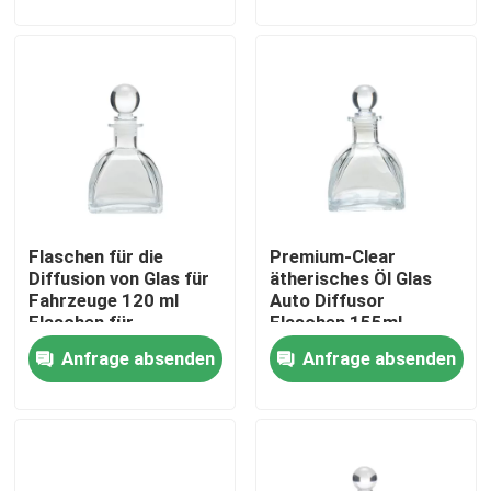
Werksbesichtigung
Qualitätskontrolle
Kontakt mit uns
Flaschen für die
Premium-Clear
Bitte um ein Angebot
Diffusion von Glas für
ätherisches Öl Glas
Fahrzeuge 120 ml
Auto Diffusor
Flaschen für
Flaschen 155ml
Leere Glasgefäße
Aromatherapie
Warmstempel Logo
Anfrage absenden
Anfrage absenden
Glas-Votivkerzenhalter
Glasdiffusor-Flaschen