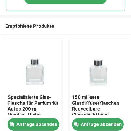
Empfohlene Produkte
Zu Hause
Spezialisierte Glas-
150 ml leere
Flasche für Parfüm für
Glasdiffuserflaschen
Autos 200 ml
Recycelbare
Produkte
Quadrat-Reibe-
Glasrohrdiffuser
Diffusorflaschen
Anfrage absenden
Anfrage absenden
Über uns