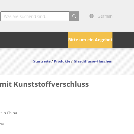
German
search
Bitte um ein Angebot
Startseite
/
Produkte
/
Glasdiffusor-Flaschen
mit Kunststoffverschluss
lt in China
Joy