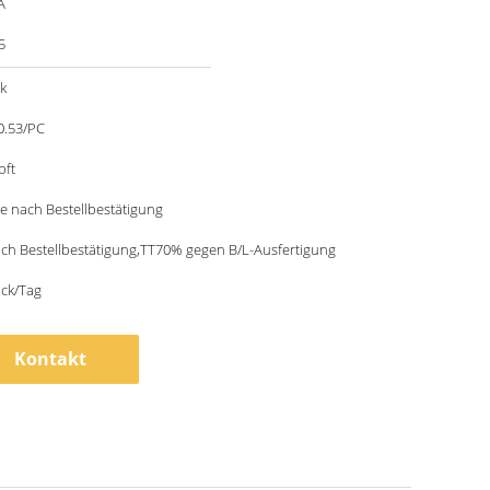
A
5
k
0.53/PC
pft
e nach Bestellbestätigung
ch Bestellbestätigung,TT70% gegen B/L-Ausfertigung
ück/Tag
Kontakt