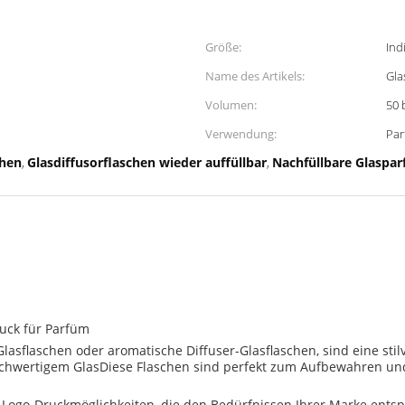
Größe:
Ind
Name des Artikels:
Gla
Volumen:
50 
Verwendung:
Par
chen
Glasdiffusorflaschen wieder auffüllbar
Nachfüllbare Glaspa
,
,
ruck für Parfüm
Glasflaschen oder aromatische Diffuser-Glasflaschen, sind eine sti
chwertigem GlasDiese Flaschen sind perfekt zum Aufbewahren und 
n Logo-Druckmöglichkeiten, die den Bedürfnissen Ihrer Marke entsp