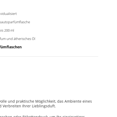
ividualisiert
sautoparfümflasche
bis 200 ml
fum und ätherisches Öl
rfümflaschen
lvolle und praktische Möglichkeit, das Ambiente eines
Verbreiten Ihrer Lieblingsduft.
rechen.oder Etikettendruck, um Ihr einzigartiges