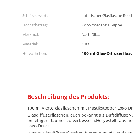
Schlüsselwort:
Luftfrischer Glasflasche Reed
Höchstbetrag:
Kork- oder Metallkappe
Merkmal:
Nachfüllbar
Material:
Glas
100 ml Glas-Diffuserflas
Hervorheben:
Beschreibung des Produkts:
100 ml Viertelglasflaschen mit Plastikstopper Logo D
Glasdiffuserflaschen, auch bekannt als Duftdiffuser-
beliebigen Raumes zu verbessern.Hergestellt aus ho
Logo-Druck
Unsere Glasdiffuserflaschen bieten eine Vielzahl vo