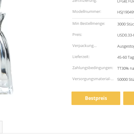
Zertifizierung:
LFGB; FD
Modellnummer:
HSJ19049
Min Bestellmenge:
3000 Stüc
Preis:
USD0.33-
Verpackung
Ausgesto
Informationen:
Lieferzeit:
45-60 Tag
Zahlungsbedingungen:
TT30% na
Versorgungsmaterial-
50000 St
Fähigkeit:
Bestpreis