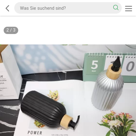
2
/
3