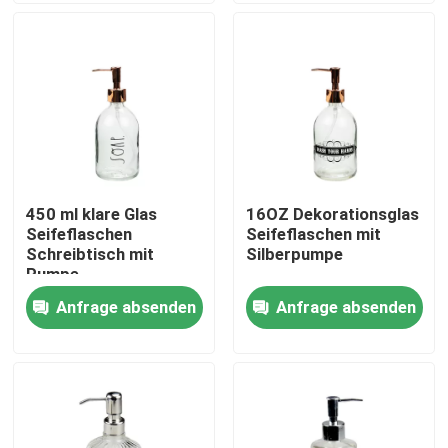
Werksbesichtigung
Qualitätskontrolle
Kontakt mit uns
450 ml klare Glas
16OZ Dekorationsglas
Seifeflaschen
Seifeflaschen mit
Bitte um ein Angebot
Schreibtisch mit
Silberpumpe
Pumpe
Anfrage absenden
Anfrage absenden
Leere Glasgefäße
Glas-Votivkerzenhalter
Glasdiffusor-Flaschen