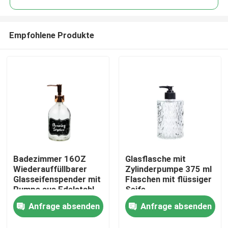
Empfohlene Produkte
Badezimmer 16OZ
Glasflasche mit
Zu Hause
Wiederauffüllbarer
Zylinderpumpe 375 ml
Glasseifenspender mit
Flaschen mit flüssiger
Pumpe aus Edelstahl
Seife
Produkte
Anfrage absenden
Anfrage absenden
Über uns