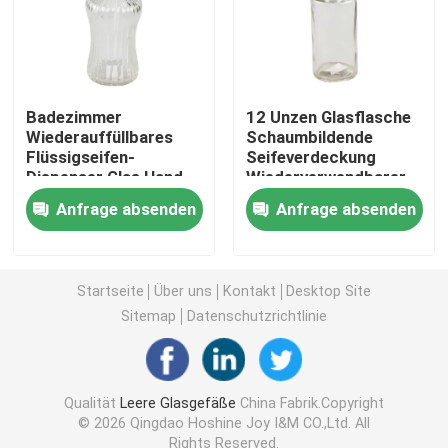
Flaschen für Glasseifenspender
Glasweckglas
Badezimmer
12 Unzen Glasflasche
Wiederauffüllbares
Schaumbildende
Flüssigseifen-
Seifeverdeckung
Dispenser Glas Hand-
Wiederverwendbarer
Glasgetränkeverteilgerät
und Geschirr-Seifen-
Verschluss
Anfrage absenden
Anfrage absenden
Dispenser-Set
Glastrinkbecher
Startseite
Über uns
Kontakt
Desktop Site
Bierkrug aus Glas
Sitemap
Datenschutzrichtlinie
Kristallweinglas
Qualität
Leere Glasgefäße
China Fabrik.Copyright
© 2026 Qingdao Hoshine Joy I&M CO.,Ltd. All
Glasmilchflaschen
Rights Reserved.