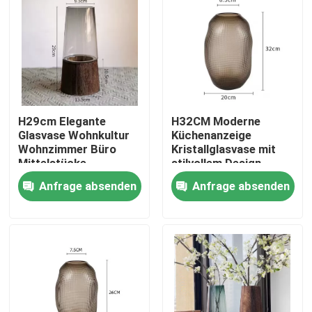
Werksbesichtigung
Qualitätskontrolle
H29cm Elegante
H32CM Moderne
Kontakt mit uns
Glasvase Wohnkultur
Küchenanzeige
Wohnzimmer Büro
Kristallglasvase mit
Mittelstücke
stilvollem Design
Bitte um ein Angebot
Holzbasis
Anfrage absenden
Anfrage absenden
Leere Glasgefäße
Glas-Votivkerzenhalter
Glasdiffusor-Flaschen