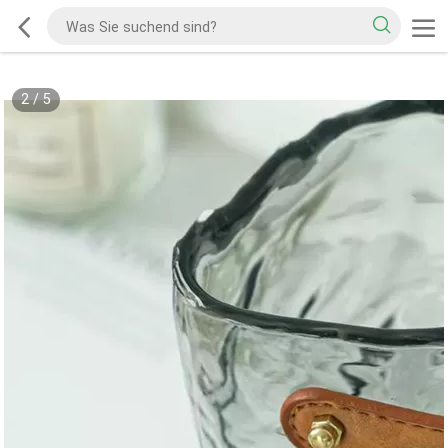
2
/
5