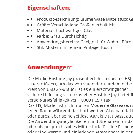
Eigenschaften:
Produktbezeichnung: Blumenvase Mittelstück Gl
Größe: Verschiedene Größen erhältlich
Material: hochwertiges Glas
Farbe: Grau Durchsichtig
Anwendungsbereich: Geeignet für Wohn-, Büro-
Stil: Modern mit einem Vintage-Touch
Anwendungen:
Die Marke Hoshine Joy präsentiert ihr exquisites HSJ-
FDA zertifiziert, um das Vertrauen der Kunden in 
Preis von USD 2,99/Stück ist es ein erschwinglicher 
sichere Lieferung sicherzustellenHoshine Joy bietet
Versorgungsfähigkeit von 10000 PCS / Tag.
Das HSJ-Modell ist nicht nur ein
Moderne Glasvase
, 
jeden Raum.während das hochwertige Glasmaterial fü
oder Büros, aber seine zeitlose Attraktivität passt a
Die Anwendungsmöglichkeiten und Szenarien für das 
oder als anspruchsvolles Mittelstück für eine Firm
oder eine warme und einladende Atmosphäre in der 