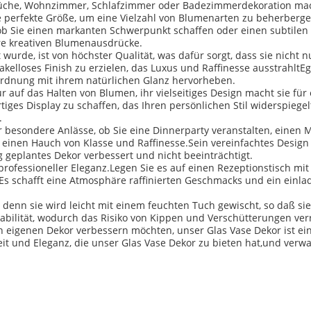
re Küche, Wohnzimmer, Schlafzimmer oder Badezimmerdekoration ma
ie perfekte Größe, um eine Vielzahl von Blumenarten zu beherberg
ob Sie einen markanten Schwerpunkt schaffen oder einen subtilen
hre kreativen Blumenausdrücke.
t wurde, ist von höchster Qualität, was dafür sorgt, dass sie nicht 
kelloses Finish zu erzielen, das Luxus und Raffinesse ausstrahltEg
nordnung mit ihrem natürlichen Glanz hervorheben.
r auf das Halten von Blumen, ihr vielseitiges Design macht sie fü
ges Display zu schaffen, das Ihren persönlichen Stil widerspiegel
.
r besondere Anlässe, ob Sie eine Dinnerparty veranstalten, einen 
 einen Hauch von Klasse und Raffinesse.Sein vereinfachtes Desig
ig geplantes Dekor verbessert und nicht beeinträchtigt.
 professioneller Eleganz.Legen Sie es auf einen Rezeptionstisch 
tEs schafft eine Atmosphäre raffinierten Geschmacks und ein einl
s, denn sie wird leicht mit einem feuchten Tuch gewischt, so daß 
Stabilität, wodurch das Risiko von Kippen und Verschütterungen ver
n eigenen Dekor verbessern möchten, unser Glas Vase Dekor ist ei
 und Eleganz, die unser Glas Vase Dekor zu bieten hat,und verwan