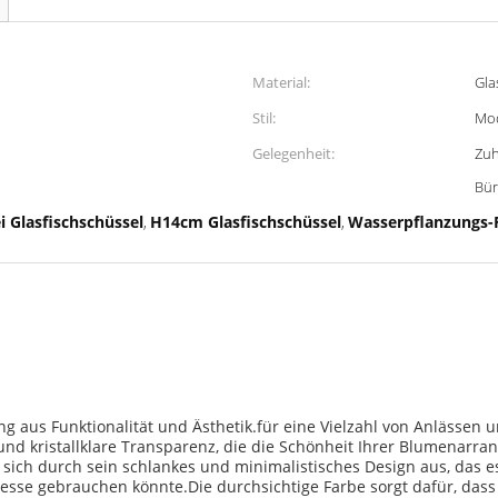
Material:
Gla
Stil:
Mo
Gelegenheit:
Zuh
Bü
 Glasfischschüssel
H14cm Glasfischschüssel
Wasserpflanzungs-
,
,
ng aus Funktionalität und Ästhetik.für eine Vielzahl von Anlässe
 und kristallklare Transparenz, die die Schönheit Ihrer Blumenarr
sich durch sein schlankes und minimalistisches Design aus, das es
esse gebrauchen könnte.Die durchsichtige Farbe sorgt dafür, dass