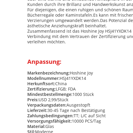
Kunden durch ihre Brillanz und Handwerkskunst anz
Für diejenigen, die einen ruhigen und schönen Raum 
Bücherregale oder Kaminstafeln.Es kann mit frische
Verzierungen umgewandelt werden.Das Potenzial des H
ästhetische Anziehungskraft beinhaltet.
Zusammenfassend ist das Hoshine Joy HSJ41YXDK14 Mode
Verbindung mit dem Vertrauen der Zertifizierung un
verleihen möchten.
Anpassung:
Markenbezeichnung:
Hoshine Joy
Modellnummer:
HSJ41YXDK14
Herkunftsort:
China
Zertifizierung:
LFGB; FDA
Mindestbestellmenge:
1000 Stück
Preis:
USD 2,99/Stück
Verpackungsdaten:
Ausgestopft
Lieferzeit:
30-45 Tage nach Bestätigung
Zahlungsbedingungen:
TT; L/C auf Sicht
Versorgungsfähigkeit:
10000 PCS/Tag
Material:
Glas
Stil:
Moderne