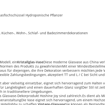
asfischschüssel Hydroponische Pflanzer
, Küchen-, Wohn-, Schlaf- und Badezimmerdekorationen
Modell, ein
Kristallglas-Vase
Diese moderne Glasvase aus China verk
die Normen des Produkts zu gewährleistenMit einer Mindestbestel
Luxus für diejenigen, die ihre Dekoration verbessern möchten.Jede V
 flexible Zahlungsbedingungen, akzeptiert TT und L / C bei Sicht u
ist aber vielseitig einsetzbar, eignet sich hervorragend zum Halte
r Langlebigkeit und einen dauerhaften Glanz sorgtDer Stil ist ze
uch in traditionellere Umgebungen.
Glasvase-Dekorprodukt Hoshine Joy sind zahlreich.Es dient als Mi
enveranstaltungDie Vase eignet sich hervorragend, um einem Hochz
Hotellobby zu schaffen.
Vintage-Glasvase
Sie können als Bestandtei