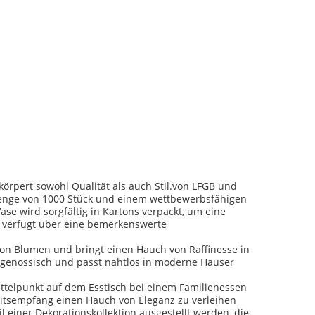
örpert sowohl Qualität als auch Stil.von LFGB und
lmenge von 1000 Stück und einem wettbewerbsfähigen
ase wird sorgfältig in Kartons verpackt, um eine
nd verfügt über eine bemerkenswerte
n von Blumen und bringt einen Hauch von Raffinesse in
itgenössisch und passt nahtlos in moderne Häuser
ttelpunkt auf dem Esstisch bei einem Familienessen
eitsempfang einen Hauch von Eleganz zu verleihen
l einer Dekorationskollektion ausgestellt werden, die