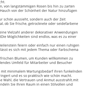
cht.
en, von langstämmigen Rosen bis hin zu zarten
 Hauch von der Schönheit der Natur hinzufügen
nur schön aussieht, sondern auch der Zeit
al, ob Sie frische, getrocknete oder seidefarbene
r eine Vielzahl anderer dekorativer Anwendungen
tDie Möglichkeiten sind endlos, was es zu einer
Meilenstein feiern oder einfach nur einen ruhigen
n lässt es sich mit jedem Thema oder Farbschema
mit frischen Blumen, um Kunden willkommen zu
adendes Umfeld für Mitarbeiter und Besucher
sie mit minimalem Wartungsbedarf ihren funkelnden
ringert und es so praktisch wie schön macht.
ne Wahl, die Vertrauen und Anmut ausstrahlt.mit
deln Sie Ihren Raum in einen Stilvollen und