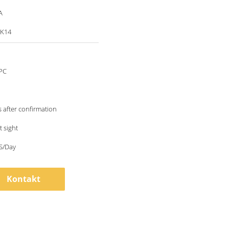
A
DK14
PC
 after confirmation
 sight
S/Day
Kontakt