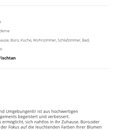
s
derne
ause, Büro, Küche, Wohnzimmer, Schlafzimmer, Bad,
ro
Fischtan
n und UmgebungenEr ist aus hochwertigen
angements begeistert und verbessert.
 ermöglicht, sich nahtlos in Ihr Zuhause, Büro,oder
 der Fokus auf die leuchtenden Farben Ihrer Blumen