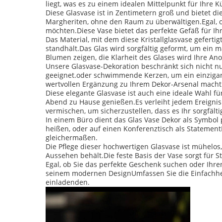
liegt, was es zu einem idealen Mittelpunkt für Ih
Diese Glasvase ist in Zentimetern groß und bietet d
Margheriten, ohne den Raum zu überwältigen.Egal, 
möchten.Diese Vase bietet das perfekte Gefäß für I
Das Material, mit dem diese Kristallglasvase gefertig
standhält.Das Glas wird sorgfältig geformt, um ein ma
Blumen zeigen, die Klarheit des Glases wird Ihre A
Unsere Glasvase-Dekoration beschränkt sich nicht nu
geeignet.oder schwimmende Kerzen, um ein einzigarti
wertvollen Ergänzung zu Ihrem Dekor-Arsenal macht
Diese elegante Glasvase ist auch eine ideale Wahl fü
Abend zu Hause genießen.Es verleiht jedem Ereignis
vermischen, um sicherzustellen, dass es Ihr sorgfält
In einem Büro dient das Glas Vase Dekor als Symbol
heißen, oder auf einen Konferenztisch als Statemen
gleichermaßen.
Die Pflege dieser hochwertigen Glasvase ist mühelo
Aussehen behält.Die feste Basis der Vase sorgt für 
Egal, ob Sie das perfekte Geschenk suchen oder Ihre
seinem modernen DesignUmfassen Sie die Einfachheit
einladenden.