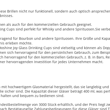
se Brillen nicht nur funktionell, sondern auch optisch ansprechen
bnisses.
chen als auch für den kommerziellen Gebrauch geeignet.
king Cups sind perfekt für Whisky und andere Spirituosen.Sie verb
rragend für Bourbon und andere Spirituosen. Ihre Größe und Kapaz
bnis erleben möchte.
Hoshine Joy Glass Drinking Cups sind vielseitig und können als 
gnen sich hervorragend für den persönlichen Gebrauch, zum Beispie
ch hervorragend für den kommerziellen Gebrauch, z. B. in Bars, Re
iner hervorragenden Investition für jedes Unternehmen macht.
 mit hochwertigem Glasmaterial hergestellt, das sie langlebig und
ie sicher sind. Die Kapazität dieser Gläser beträgt 400 ml, was perf
zu halten und bequem zu bedienen sind.
ndestbestellmenge von 3000 Stück erhältlich, und der Preis liegt zw
nach BestätigungDie Zahlungsbedingungen für diese Gläser sind TT