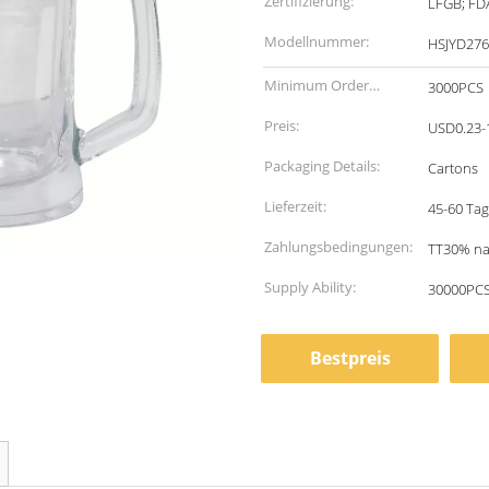
Zertifizierung:
LFGB; FD
Modellnummer:
HSJYD276
Minimum Order
3000PCS
Quantity:
Preis:
USD0.23-
Packaging Details:
Cartons
Lieferzeit:
45-60 Tag
Zahlungsbedingungen:
TT30% na
Supply Ability:
30000PCS
Bestpreis