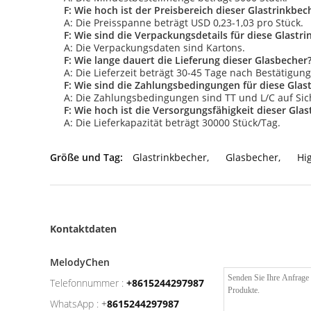
F: Wie hoch ist der Preisbereich dieser Glastrinkbec
A: Die Preisspanne beträgt USD 0,23-1,03 pro Stück.
F: Wie sind die Verpackungsdetails für diese Glastr
A: Die Verpackungsdaten sind Kartons.
F: Wie lange dauert die Lieferung dieser Glasbecher
A: Die Lieferzeit beträgt 30-45 Tage nach Bestätigung
F: Wie sind die Zahlungsbedingungen für diese Glas
A: Die Zahlungsbedingungen sind TT und L/C auf Sic
F: Wie hoch ist die Versorgungsfähigkeit dieser Gla
A: Die Lieferkapazität beträgt 30000 Stück/Tag.
Größe und Tag:
Glastrinkbecher
,
Glasbecher
,
Hi
Kontaktdaten
MelodyChen
Telefonnummer :
+8615244297987
WhatsApp :
+
8615244297987