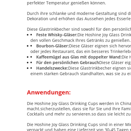
perfekter Temperatur genießen können.
Durch ihre schlanke und moderne Gestaltung sind die
Dekoration und erhöhen das Aussehen jedes Esserle
Diese Glastrinkbecher sind sowohl für den persönli
Feste Whisky-Gläser:
Die Hoshine Joy Glass Drin
den vollen Geschmack Ihres Getränks zu genießen.
Bourbon-Gläser:
Diese Gläser eignen sich hervo
oder jedes Restaurant, das ein besseres Trinkerle
Kaffeemügel aus Glas mit doppelter Wand:
Die 
Für den persönlichen Gebrauch
Diese Gläser ei
Handelszwecke:
Diese Glastrinkbecher eignen si
einem starken Gebrauch standhalten, was sie zu e
Anwendungen:
Die Hoshine Joy Glass Drinking Cups werden in China
macht.sicherzustellen, dass sie für Sie und Ihre Famil
Cocktails und mehr zu servieren.so dass sie leicht 
Die Hoshine Joy Glass Drinking Cups sind in einer Mi
verpackt und haben eine Lieferzeit von 30-45 Tagen 