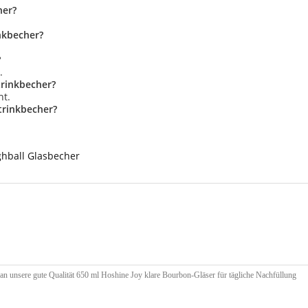
her?
inkbecher?
?
.
trinkbecher?
ht.
strinkbecher?
ghball Glasbecher