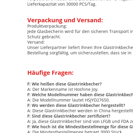
Lieferkapazität von 30000 PCS/Tag.
Verpackung und Versand:
Produktverpackung:
Jede Glasbecherin wird für den sicheren Transport i
Schutz gebracht.
Versand:
Unser Lieferpartner liefert Ihnen Ihre Glastrinkbec
Bestellung sorgfältig, um sicherzustellen, dass sie 
Häufige Fragen:
F: Wie heißen diese Glastrinkbecher?
A: Der Markenname ist Hoshine Joy.
F: Welche Modellnummer haben diese Glastrinkbec
A: Die Modellnummer lautet HSJYD27650.
F: Wo werden diese Glastrinkbecher hergestellt?
A: Diese Glastrinkbecher werden in China hergestellt
F: Sind diese Glastrinkbecher zertifiziert?
A: Ja, diese Glastrinkbecher sind von LFGB und FDA zer
F: Wie hoch ist die Mindestbestellmenge für diese G
A: Die Mindestbestellmenge beträgt 3000 Stück.