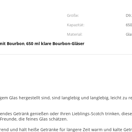
Größe:
D9.
Kapazität:
650
Material:
Gla
 mit Bourbon
650 ml klare Bourbon-Gläser
,
em Glas hergestellt sind, sind langlebig und langlebig, leicht zu 
ndes Getränk genießen oder Ihren Lieblings-Scotch trinken, diese 
Freunde, die feines Glas schätzen.
erend und hält heiße Getränke für längere Zeit warm und kalte Getr