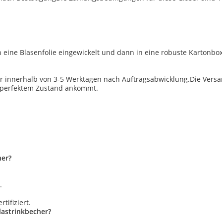
n eine Blasenfolie eingewickelt und dann in eine robuste Kartonbox
her innerhalb von 3-5 Werktagen nach Auftragsabwicklung.Die Versa
in perfektem Zustand ankommt.
her?
.
tifiziert.
lastrinkbecher?