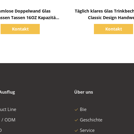
Zeige Details
Zeige Details
mlose Doppelwand Glas
Täglich klares Glas Trinkbec
assen Tassen 16OZ Kapazität
Classic Design Handw
Handgefertigt
Kontakt
Kontakt
Ausflug
Über uns
uct Line
Bie
 / ODM
Geschichte
D
Service