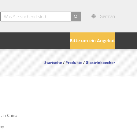
German
search
Bitte um ein Angebot
Startseite
/
Produkte
/
Glastrinkbecher
lt in China
Joy