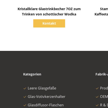
Zeige Details
Kristallklare Glastrinkbecher 7OZ zum
Stam
Trinken von schottischer Wodka
Kaffeet
Kontakt
Kategorien
Fabrik-
Leere Glasgefäße
Prod
Glas-Votivkerzenhalter
OEM
Glasdiffusor-Flaschen
R & 