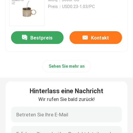
Preis：USD0.23-1.03/PC
Flaschen für Glasseifenspender
Glasweckglas
Bestpreis
Kontakt
Glasgetränkeverteilgerät
Sehen Sie mehr an
Glastrinkbecher
Hinterlass eine Nachricht
Bierkrug aus Glas
Wir rufen Sie bald zurück!
Kristallweinglas
Glasmilchflaschen