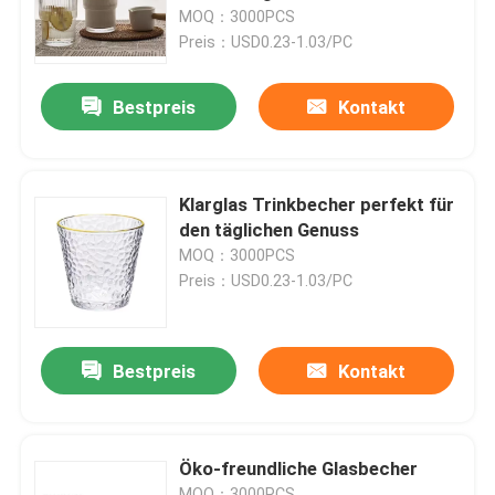
MOQ：3000PCS
Preis：USD0.23-1.03/PC
Werksbesichtigung
Bestpreis
Kontakt
Qualitätskontrolle
Kontakt mit uns
Klarglas Trinkbecher perfekt für
den täglichen Genuss
MOQ：3000PCS
Bitte um ein Angebot
Preis：USD0.23-1.03/PC
Leere Glasgefäße
Bestpreis
Kontakt
Glas-Votivkerzenhalter
Öko-freundliche Glasbecher
Glasdiffusor-Flaschen
MOQ：3000PCS