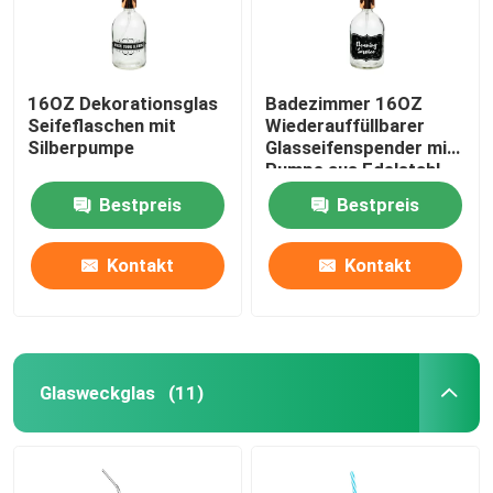
16OZ Dekorationsglas
Badezimmer 16OZ
Seifeflaschen mit
Wiederauffüllbarer
Silberpumpe
Glasseifenspender mit
Pumpe aus Edelstahl
Bestpreis
Bestpreis
Kontakt
Kontakt
Glasweckglas
(11)