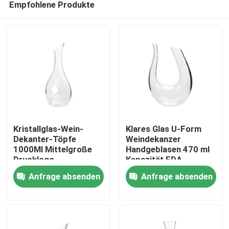
Empfohlene Produkte
Kristallglas-Wein-
Klares Glas U-Form
Dekanter-Töpfe
Weindekanzer
1000Ml Mittelgroße
Handgeblasen 470 ml
Drucklogo
Kapazität FDA
Zu Hause
Anfrage absenden
Anfrage absenden
Produkte
Über uns