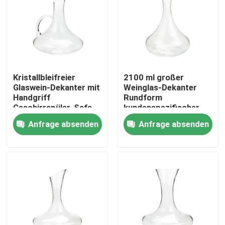
Werksbesichtigung
Qualitätskontrolle
Kristallbleifreier
2100 ml großer
Glaswein-Dekanter mit
Weinglas-Dekanter
Kontakt mit uns
Handgriff
Rundform
Geschirrspüler-Safe
kundenspezifischer
Weindekanter
Anfrage absenden
Anfrage absenden
Bitte um ein Angebot
Leere Glasgefäße
Glas-Votivkerzenhalter
Glasdiffusor-Flaschen