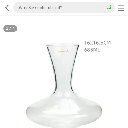
2
/
4