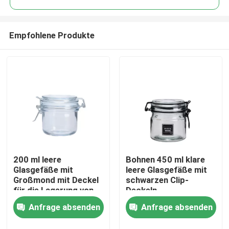
Empfohlene Produkte
200 ml leere
Bohnen 450 ml klare
Zu Hause
Glasgefäße mit
leere Glasgefäße mit
Großmond mit Deckel
schwarzen Clip-
für die Lagerung von
Deckeln
Produkte
Lebensmitteln
Silikonverschlüsse
Anfrage absenden
Anfrage absenden
Über uns