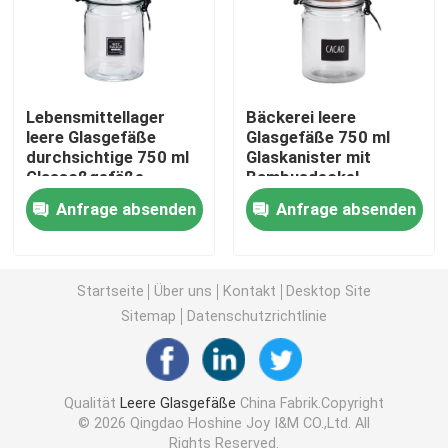
Flaschen für Glasseifenspender
Glasweckglas
Lebensmittellager
Bäckerei leere
leere Glasgefäße
Glasgefäße 750 ml
durchsichtige 750 ml
Glaskanister mit
Glassoßgefäße
Bambusdeckel
Glasgetränkeverteilgerät
Anfrage absenden
Anfrage absenden
Glastrinkbecher
Startseite
Über uns
Kontakt
Desktop Site
Bierkrug aus Glas
Sitemap
Datenschutzrichtlinie
Kristallweinglas
Qualität
Leere Glasgefäße
China Fabrik.Copyright
© 2026 Qingdao Hoshine Joy I&M CO.,Ltd. All
Glasmilchflaschen
Rights Reserved.