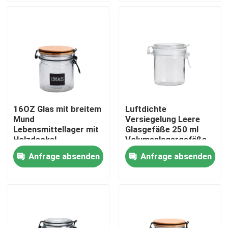
Werksbesichtigung
Qualitätskontrolle
Kontakt mit uns
16OZ Glas mit breitem
Luftdichte
Mund
Versiegelung Leere
Bitte um ein Angebot
Lebensmittellager mit
Glasgefäße 250 ml
Holzdeckel
Volumenlagergefäße
mit Clip-Deckel
Anfrage absenden
Anfrage absenden
Leere Glasgefäße
Glas-Votivkerzenhalter
Glasdiffusor-Flaschen