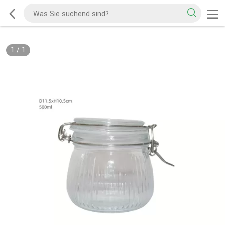
1
/
1