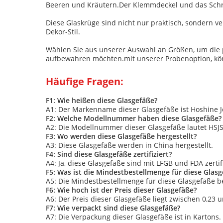
Beeren und Kräutern.Der Klemmdeckel und das Schra
Diese Glaskrüge sind nicht nur praktisch, sondern 
Dekor-Stil.
Wählen Sie aus unserer Auswahl an Größen, um die 
aufbewahren möchten.mit unserer Probenoption, kön
Häufige Fragen:
F1: Wie heißen diese Glasgefäße?
A1: Der Markenname dieser Glasgefäße ist Hoshine J
F2: Welche Modellnummer haben diese Glasgefäße?
A2: Die Modellnummer dieser Glasgefäße lautet HSJ
F3: Wo werden diese Glasgefäße hergestellt?
A3: Diese Glasgefäße werden in China hergestellt.
F4: Sind diese Glasgefäße zertifiziert?
A4: Ja, diese Glasgefäße sind mit LFGB und FDA zertifi
F5: Was ist die Mindestbestellmenge für diese Glas
A5: Die Mindestbestellmenge für diese Glasgefäße be
F6: Wie hoch ist der Preis dieser Glasgefäße?
A6: Der Preis dieser Glasgefäße liegt zwischen 0,23 
F7: Wie verpackt sind diese Glasgefäße?
A7: Die Verpackung dieser Glasgefäße ist in Kartons.