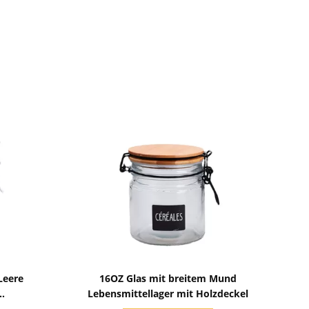
Zeige Details
Leere
16OZ Glas mit breitem Mund
Lebensmittellager mit Holzdeckel
p-Deckel