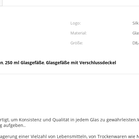
Logo:
Sil
Material:
Gla
Größe:
D8,
en
250 ml Glasgefäße
Glasgefäße mit Verschlussdeckel
,
,
ertigt, um Konsistenz und Qualität in jedem Glas zu gewährleisten.
g aufgeben..
Lagerung einer Vielzahl von Lebensmitteln, von Trockenwaren wie N