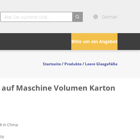
German
search
Bitte um ein Angebot
Startseite
/
Produkte
/
Leere Glasgefäße
be auf Maschine Volumen Karton
lt in China
Joy