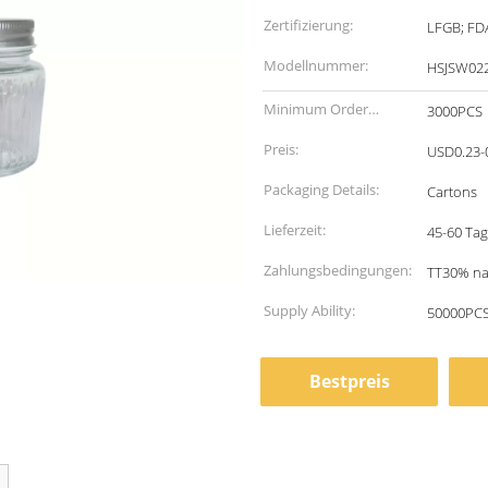
Zertifizierung:
LFGB; FD
Modellnummer:
HSJSW02
Minimum Order
3000PCS
Quantity:
Preis:
USD0.23-
Packaging Details:
Cartons
Lieferzeit:
45-60 Tag
Zahlungsbedingungen:
TT30% na
Supply Ability:
50000PCS
Bestpreis