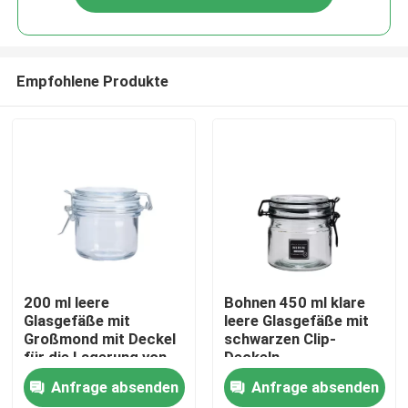
Empfohlene Produkte
Zu Hause
200 ml leere
Bohnen 450 ml klare
Glasgefäße mit
leere Glasgefäße mit
Großmond mit Deckel
schwarzen Clip-
Produkte
für die Lagerung von
Deckeln
Lebensmitteln
Silikonverschlüsse
Anfrage absenden
Anfrage absenden
Über uns