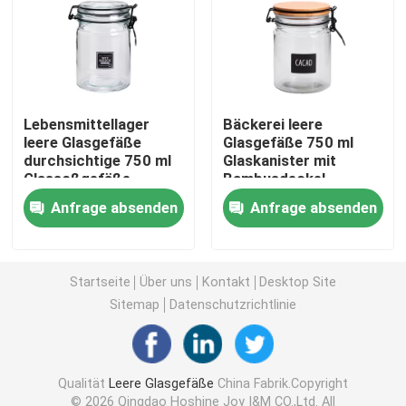
Flaschen für Glasseifenspender
Glasweckglas
Lebensmittellager
Bäckerei leere
leere Glasgefäße
Glasgefäße 750 ml
durchsichtige 750 ml
Glaskanister mit
Glasgetränkeverteilgerät
Glassoßgefäße
Bambusdeckel
Anfrage absenden
Anfrage absenden
Glastrinkbecher
Bierkrug aus Glas
Startseite
Über uns
Kontakt
Desktop Site
Sitemap
Datenschutzrichtlinie
Kristallweinglas
Qualität
Leere Glasgefäße
China Fabrik.Copyright
Glasmilchflaschen
© 2026 Qingdao Hoshine Joy I&M CO.,Ltd. All