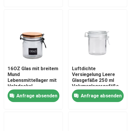
Werksbesichtigung
Qualitätskontrolle
Kontakt mit uns
16OZ Glas mit breitem
Luftdichte
Bitte um ein Angebot
Mund
Versiegelung Leere
Lebensmittellager mit
Glasgefäße 250 ml
Holzdeckel
Volumenlagergefäße
Leere Glasgefäße
mit Clip-Deckel
Anfrage absenden
Anfrage absenden
Glas-Votivkerzenhalter
Glasdiffusor-Flaschen