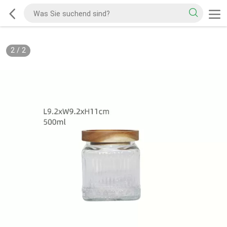
2
/
2