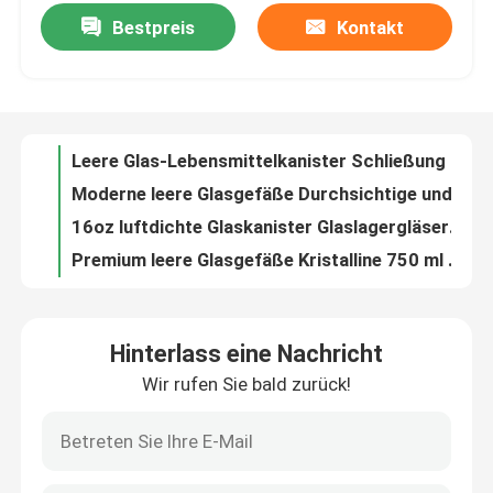
Bestpreis
Kontakt
Leere Glas-Lebensmittelkanister Schließung Luftsperre klare Glaskanister
Moderne leere Glasgefäße Durchsichtige undichte Glasdeckel
Werksbesichtigung
16oz luftdichte Glaskanister Glaslagergläser mit Klemmdeckel
Premium leere Glasgefäße Kristalline 750 ml Sauce Glasbehälter
Qualitätskontrolle
1000 ml luftdichte Glasgefäße mit Gewürzen Leere klare Gewürzbehälter
Vielseitige leere Glasgefäße 1550ml Große Glaslagergläser mit Clip-Deckel
Kontakt mit uns
Bohnen 450 ml klare leere Glasgefäße mit schwarzen Clip-Deckeln Silikonverschlüsse
Lebensmittellager leere Glasgefäße durchsichtige 750 ml Glassoßgefäße
Bitte um ein Angebot
1L leere Gewürzbehälter Durchsichtige Küchenglasflaschen mit schwarzem Deckel
Küche Leere Glasgefäße 1,5 L Glas Speisenlagerbehälter mit Clip-Deckel
Leere Glasgefäße
Hinterlass eine Nachricht
Bäckerei leere Glasgefäße 750 ml Glaskanister mit Bambusdeckel
Wir rufen Sie bald zurück!
Leerer 1,5L runder Glasbehälter mit Clip-Deckel Schwarz Premium
Glas-Votivkerzenhalter
250 ml Glas Votive Kerzenhalter Dekoration Klares Teelichter Kerzenhalter
Stärke Glaskerzenhalter Massen 9OZ Glas Votive Tealight Halter
Glasdiffusor-Flaschen
3OZ Mini Glas Votive Kerzenhalter Weit Mund Für Hochzeitsfeiern