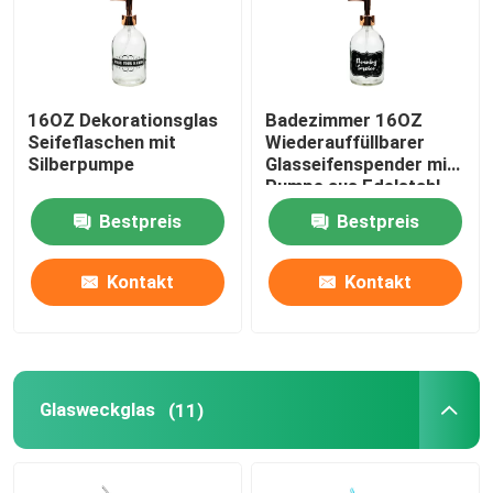
16OZ Dekorationsglas
Badezimmer 16OZ
Seifeflaschen mit
Wiederauffüllbarer
Silberpumpe
Glasseifenspender mit
Pumpe aus Edelstahl
Bestpreis
Bestpreis
Kontakt
Kontakt
Glasweckglas
(11)