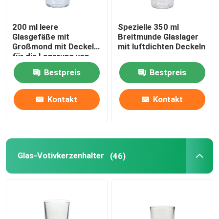
Glaswasserpitcher
200 ml leere
Spezielle 350 ml
Glasgefäße mit
Breitmunde Glaslager
Großmond mit Deckel
mit luftdichten Deckeln
Glasweindekanzer
für die Lagerung von
Lebensmitteln
Bestpreis
Bestpreis
Glasnahrungsmittelvorratsbehälter
Kontakt
Kontakt
Glasvase Dekor
Kosmetiktiegel aus Glas
Glas-Votivkerzenhalter
(46)