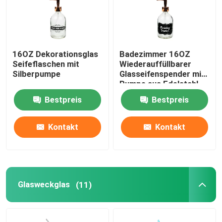
16OZ Dekorationsglas
Badezimmer 16OZ
Seifeflaschen mit
Wiederauffüllbarer
Silberpumpe
Glasseifenspender mit
Pumpe aus Edelstahl
Bestpreis
Bestpreis
Kontakt
Kontakt
Glasweckglas
(11)