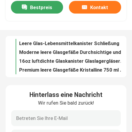
Bestpreis
Kontakt
Leere Glas-Lebensmittelkanister Schließung Luftsperre klare Glaskanister
Moderne leere Glasgefäße Durchsichtige undichte Glasdeckel
Werksbesichtigung
16oz luftdichte Glaskanister Glaslagergläser mit Klemmdeckel
Premium leere Glasgefäße Kristalline 750 ml Sauce Glasbehälter
Qualitätskontrolle
1000 ml luftdichte Glasgefäße mit Gewürzen Leere klare Gewürzbehälter
Vielseitige leere Glasgefäße 1550ml Große Glaslagergläser mit Clip-Deckel
Kontakt mit uns
Bohnen 450 ml klare leere Glasgefäße mit schwarzen Clip-Deckeln Silikonverschlüsse
Lebensmittellager leere Glasgefäße durchsichtige 750 ml Glassoßgefäße
Bitte um ein Angebot
1L leere Gewürzbehälter Durchsichtige Küchenglasflaschen mit schwarzem Deckel
Küche Leere Glasgefäße 1,5 L Glas Speisenlagerbehälter mit Clip-Deckel
Leere Glasgefäße
Hinterlass eine Nachricht
Bäckerei leere Glasgefäße 750 ml Glaskanister mit Bambusdeckel
Wir rufen Sie bald zurück!
Leerer 1,5L runder Glasbehälter mit Clip-Deckel Schwarz Premium
Glas-Votivkerzenhalter
250 ml Glas Votive Kerzenhalter Dekoration Klares Teelichter Kerzenhalter
Stärke Glaskerzenhalter Massen 9OZ Glas Votive Tealight Halter
Glasdiffusor-Flaschen
3OZ Mini Glas Votive Kerzenhalter Weit Mund Für Hochzeitsfeiern