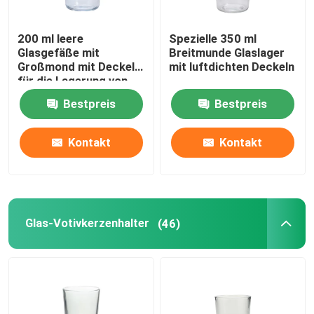
Glaswasserpitcher
200 ml leere
Spezielle 350 ml
Glasgefäße mit
Breitmunde Glaslager
Großmond mit Deckel
mit luftdichten Deckeln
Glasweindekanzer
für die Lagerung von
Lebensmitteln
Bestpreis
Bestpreis
Glasnahrungsmittelvorratsbehälter
Kontakt
Kontakt
Glasvase Dekor
Kosmetiktiegel aus Glas
Glas-Votivkerzenhalter
(46)